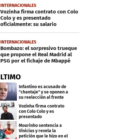
INTERNACIONALES
Vozinha firma contrato con Colo
Colo y es presentado
oficialmente: su salario
INTERNACIONALES
Bombazo: el sorpresivo trueque
que propone el Real Madrid al
PSG por el fichaje de Mbappé
ÚLTIMO
Infantino es acusado de
"chantaje" y se oponen a
su reelección al frente
de la FIFA
Vozinha firma contrato
con Colo Colo y es
presentado
oficialmente: su salario
Mourinho sentencia a
Vinicius y revela la
petición que le hizo en el