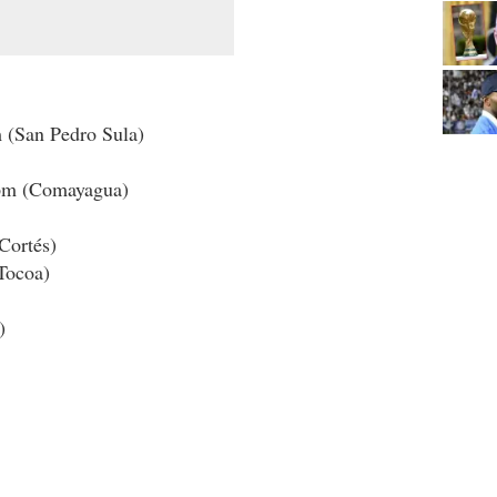
 (San Pedro Sula)
 pm (Comayagua)
Cortés)
Tocoa)
)