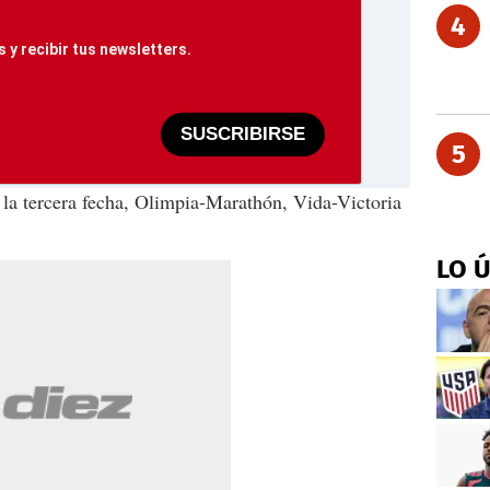
4
 y recibir tus newsletters.
SUSCRIBIRSE
5
 la tercera fecha, Olimpia-Marathón, Vida-Victoria
LO 