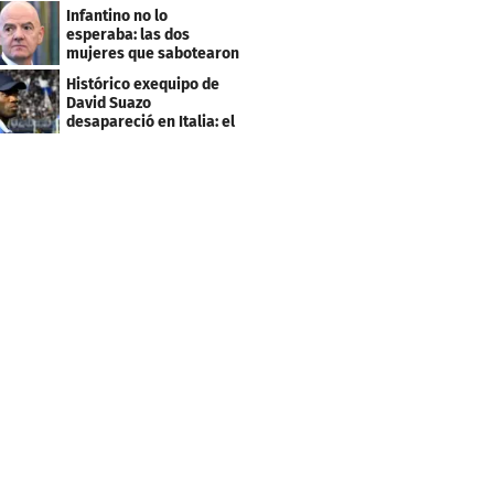
este salario
Infantino no lo
esperaba: las dos
mujeres que sabotearon
sus planes con el
Histórico exequipo de
Mundial
David Suazo
desapareció en Italia: el
fin de una era