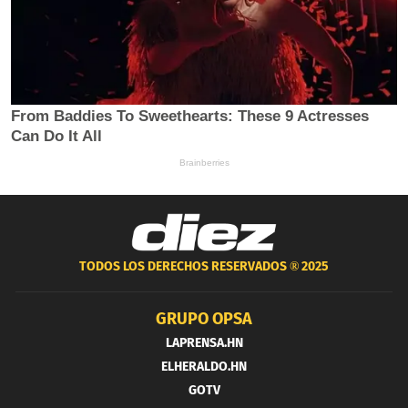
TODOS LOS DERECHOS RESERVADOS ®
2025
GRUPO OPSA
LAPRENSA.HN
ELHERALDO.HN
GOTV