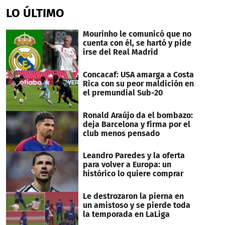
of
LO ÚLTIMO
1
minute,
51
Mourinho le comunicó que no
seconds
cuenta con él, se hartó y pide
irse del Real Madrid
Concacaf: USA amarga a Costa
Rica con su peor maldición en
el premundial Sub-20
Ronald Araújo da el bombazo:
deja Barcelona y firma por el
club menos pensado
Leandro Paredes y la oferta
para volver a Europa: un
histórico lo quiere comprar
Le destrozaron la pierna en
un amistoso y se pierde toda
la temporada en LaLiga