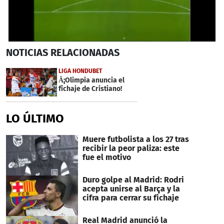
0
NOTICIAS
RELACIONADAS
seconds
of
44
LIGA HONDUBET
seconds
Â¡Olimpia anuncia el
fichaje de Cristiano!
LO ÚLTIMO
Muere futbolista a los 27 tras
recibir la peor paliza: este
fue el motivo
Duro golpe al Madrid: Rodri
acepta unirse al Barça y la
cifra para cerrar su fichaje
Real Madrid anunció la