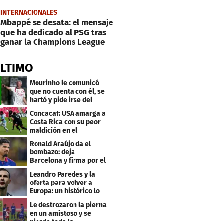
INTERNACIONALES
Mbappé se desata: el mensaje
que ha dedicado al PSG tras
ganar la Champions League
ÚLTIMO
Mourinho le comunicó
que no cuenta con él, se
hartó y pide irse del
Real Madrid
Concacaf: USA amarga a
Costa Rica con su peor
maldición en el
premundial Sub-20
Ronald Araújo da el
bombazo: deja
Barcelona y firma por el
club menos pensado
Leandro Paredes y la
oferta para volver a
Europa: un histórico lo
quiere comprar
Le destrozaron la pierna
en un amistoso y se