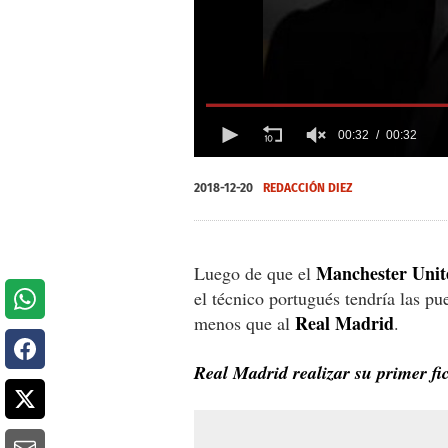
00:32
00:32
0
seconds
2018-12-20
REDACCIÓN DIEZ
of
0
seconds
Volume
0%
Manchester Unit
Luego de que el
el técnico portugués tendría las pu
Real Madrid
menos que al
.
Real Madrid realizar su primer fi