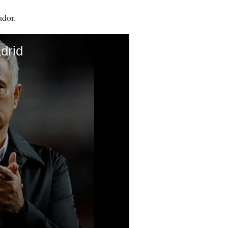
ador.
drid