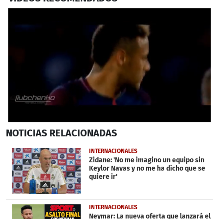
0
NOTICIAS
RELACIONADAS
seconds
of
34
INTERNACIONALES
seconds
Zidane: 'No me imagino un equipo sin
Keylor Navas y no me ha dicho que se
quiere ir'
INTERNACIONALES
Neymar: La nueva oferta que lanzará el