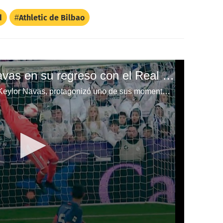
d
Athletic de Bilbao
El fiasco de Keylor Navas en su regreso con el Real Madrid
El arquero tico del Real Madrid Keylor Navas, protagonizó uno de sus momentos más horrorosos en su carrera en el 1-0 del Fuenlabrada en el partido de vuelta de la Copa del Rey.