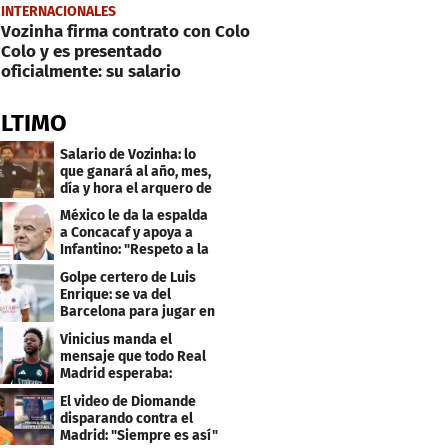
INTERNACIONALES
Vozinha firma contrato con Colo
Colo y es presentado
oficialmente: su salario
ÚLTIMO
Salario de Vozinha: lo
que ganará al año, mes,
día y hora el arquero de
Cabo Verde
México le da la espalda
a Concacaf y apoya a
Infantino: "Respeto a la
gobernanza"
Golpe certero de Luis
Enrique: se va del
Barcelona para jugar en
el PSG
Vinicius manda el
mensaje que todo Real
Madrid esperaba:
"Mourinho..."
El video de Diomande
disparando contra el
Madrid: "Siempre es así"