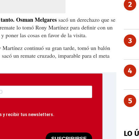
2
r tanto. Osman Melgares
sacó un derechazo que se
traremate lo tomó Rony Martínez para definir con un
y poner las cosas en favor de la visita.
3
 Martínez continuó su gran tarde, tomó un balón
, sacó un remate cruzado, imparable para el meta
4
5
 y recibir tus newsletters.
LO 
SUSCRIBIRSE