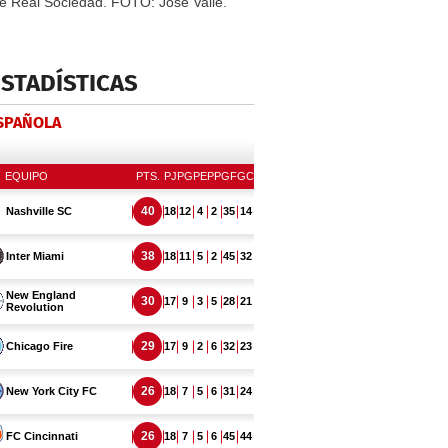
te Real Sociedad. FOTO: José Valle.
ESTADÍSTICAS
ESPAÑOLA