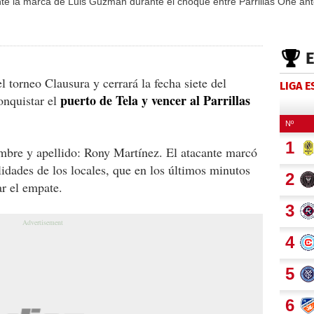
ante la marca de Luis Guzmán durante el choque entre Parrillas One an
 torneo Clausura y cerrará la fecha siete del
LIGA 
puerto de Tela y vencer al Parrillas
onquistar el
ombre y apellido: Rony Martínez. El atacante marcó
lidades de los locales, que en los últimos minutos
r el empate.