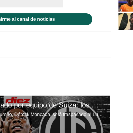
irme al canal de noticias
Déreck Moncada, fichado por equipo de Suiza: los MILLONES que recibirá Olimpia por su traspaso
Según reportes, el jugador hondureño, Déreck Moncada, será traspasado al Lugano de la Primera División de Suiza. Wálter García y Jafeth Barralaga nos brindan todos los detalles sobre su fichaje.