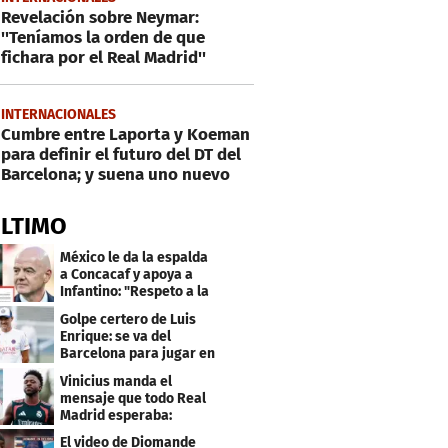
Revelación sobre Neymar:
''Teníamos la orden de que
fichara por el Real Madrid''
INTERNACIONALES
Cumbre entre Laporta y Koeman
para definir el futuro del DT del
Barcelona; y suena uno nuevo
ÚLTIMO
México le da la espalda
a Concacaf y apoya a
Infantino: "Respeto a la
gobernanza"
Golpe certero de Luis
Enrique: se va del
Barcelona para jugar en
el PSG
Vinicius manda el
mensaje que todo Real
Madrid esperaba:
"Mourinho..."
El video de Diomande