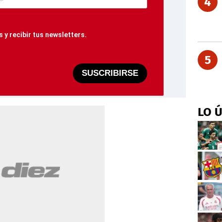
4
 y recibir tus newsletters.
5
SUSCRIBIRSE
LO 