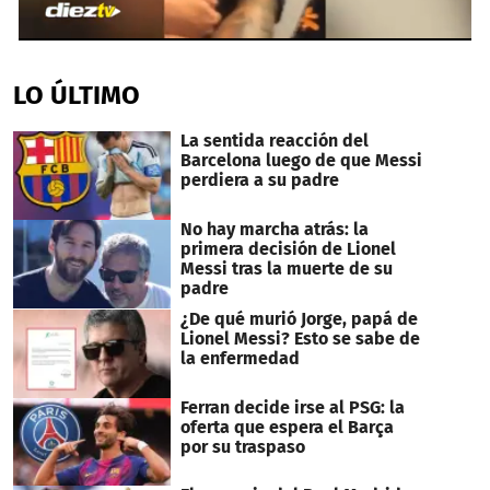
0
seconds
of
LO ÚLTIMO
17
seconds
La sentida reacción del
Barcelona luego de que Messi
perdiera a su padre
No hay marcha atrás: la
primera decisión de Lionel
Messi tras la muerte de su
padre
¿De qué murió Jorge, papá de
Lionel Messi? Esto se sabe de
la enfermedad
Ferran decide irse al PSG: la
oferta que espera el Barça
por su traspaso