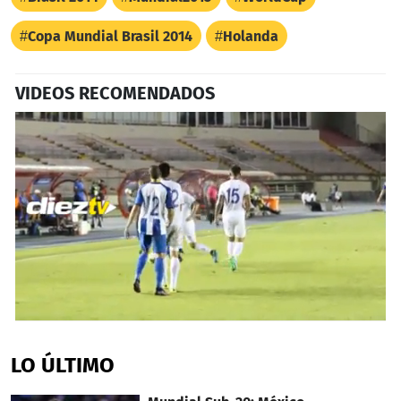
Copa Mundial Brasil 2014
Holanda
VIDEOS RECOMENDADOS
0
seconds
of
LO ÚLTIMO
1
minute,
1