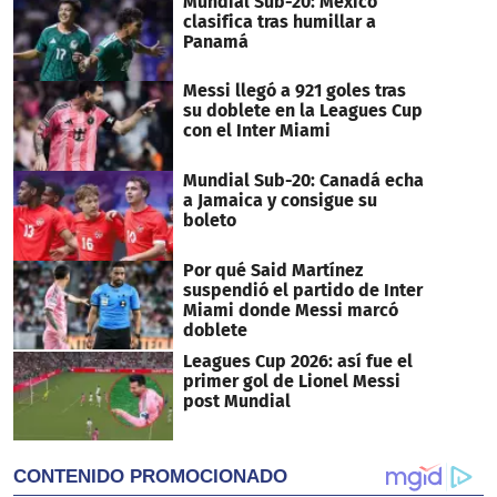
Mundial Sub-20: México
second
clasifica tras humillar a
Panamá
Messi llegó a 921 goles tras
su doblete en la Leagues Cup
con el Inter Miami
Mundial Sub-20: Canadá echa
a Jamaica y consigue su
boleto
Por qué Said Martínez
suspendió el partido de Inter
Miami donde Messi marcó
doblete
Leagues Cup 2026: así fue el
primer gol de Lionel Messi
post Mundial