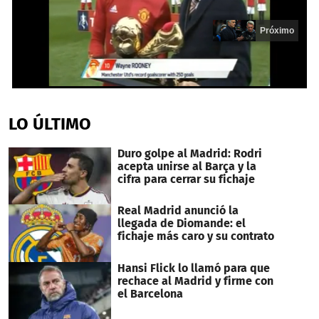
Próximo
0
seconds
of
LO ÚLTIMO
13
seconds
Duro golpe al Madrid: Rodri
acepta unirse al Barça y la
cifra para cerrar su fichaje
Real Madrid anunció la
llegada de Diomande: el
fichaje más caro y su contrato
Hansi Flick lo llamó para que
rechace al Madrid y firme con
el Barcelona