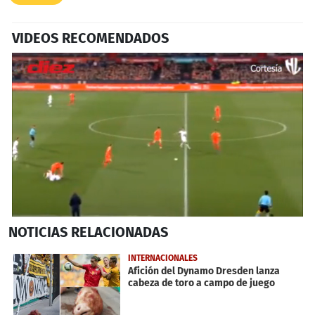
VIDEOS RECOMENDADOS
0
NOTICIAS
RELACIONADAS
seconds
of
1
INTERNACIONALES
minute,
Afición del Dynamo Dresden lanza
36
cabeza de toro a campo de juego
seconds