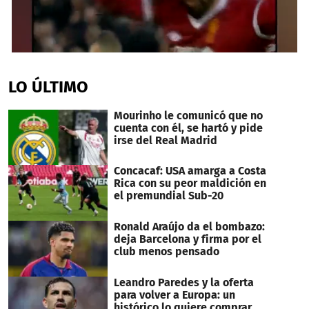
0
seconds
of
LO ÚLTIMO
2
minutes,
2
Mourinho le comunicó que no
seconds
cuenta con él, se hartó y pide
irse del Real Madrid
Concacaf: USA amarga a Costa
Rica con su peor maldición en
el premundial Sub-20
Ronald Araújo da el bombazo:
deja Barcelona y firma por el
club menos pensado
Leandro Paredes y la oferta
para volver a Europa: un
histórico lo quiere comprar