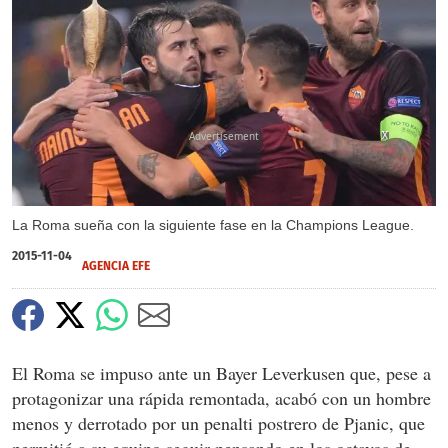
X
X
X
La Roma sueña con la siguiente fase en la Champions League.
2015-11-04
AGENCIA EFE
El Roma se impuso ante un Bayer Leverkusen que, pese a
protagonizar una rápida remontada, acabó con un hombre
menos y derrotado por un penalti postrero de Pjanic, que
permitió a su equipo seguir pensando en los octavos de