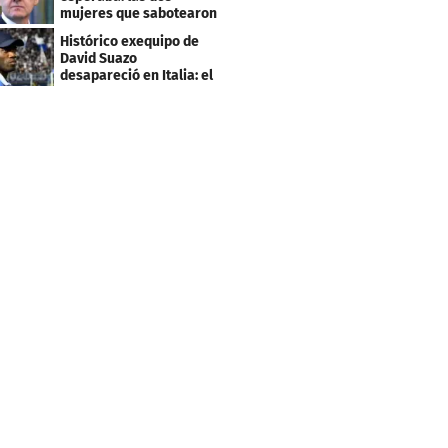
mujeres que sabotearon
sus planes con el
Histórico exequipo de
Mundial
David Suazo
desapareció en Italia: el
fin de una era