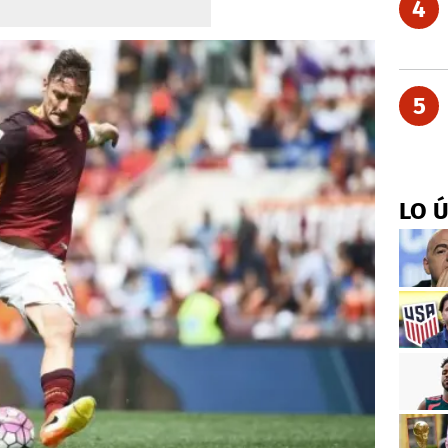
4
5
LO 