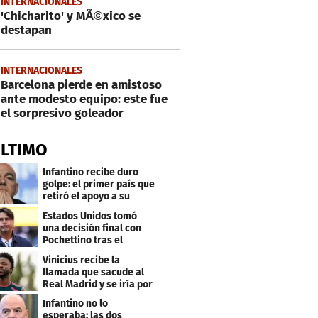
INTERNACIONALES
'Chicharito' y MÃ©xico se
destapan
INTERNACIONALES
Barcelona pierde en amistoso
ante modesto equipo: este fue
el sorpresivo goleador
ÚLTIMO
Infantino recibe duro
golpe: el primer país que
retiró el apoyo a su
reelección
Estados Unidos tomó
una decisión final con
Pochettino tras el
Mundial
Vinicius recibe la
llamada que sacude al
Real Madrid y se iría por
este salario
Infantino no lo
esperaba: las dos