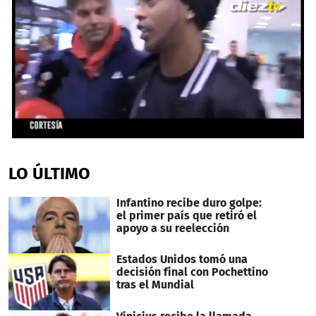
0
seconds
of
LO ÚLTIMO
1
minute,
38
Infantino recibe duro golpe:
seconds
el primer país que retiró el
apoyo a su reelección
Estados Unidos tomó una
decisión final con Pochettino
tras el Mundial