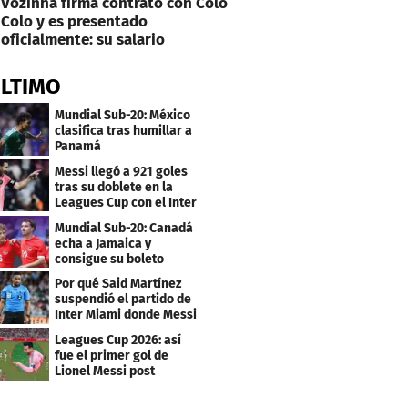
Vozinha firma contrato con Colo
Colo y es presentado
oficialmente: su salario
ÚLTIMO
Mundial Sub-20: México
clasifica tras humillar a
Panamá
Messi llegó a 921 goles
tras su doblete en la
Leagues Cup con el Inter
Miami
Mundial Sub-20: Canadá
echa a Jamaica y
consigue su boleto
Por qué Said Martínez
suspendió el partido de
Inter Miami donde Messi
marcó doblete
Leagues Cup 2026: así
fue el primer gol de
Lionel Messi post
Mundial