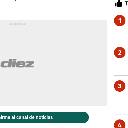
1
2
3
irme al canal de noticias
4