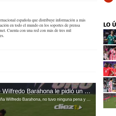
ernacional española que distribuye información a más
LO 
ción en todo el mundo en los soportes de prensa
ternet. Cuenta con una red con más de tres mil
es.
El momento en el que Wilfredo Barahona le pidió un autógrafo a Ronaldinho
El lateral derecho del Real España Wilfredo Barahona, no tuvo ninguna pena y confesó todo lo que conversó con el exjugador del Barcelona Ronaldinho dentro del terreno de juego