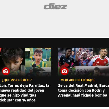
¿QUÉ PASÓ CON ÉL?
MERCADO DE FICHAJES
Luis Torres deja Parrillas: la
Se va del Real Madrid, Barc
nueva realidad del joven
toma decisión con Rodri y
que se hizo viral tras
Arsenal hará fichaje bomba
debutar con 14 años