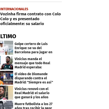
INTERNACIONALES
Vozinha firma contrato con Colo
Colo y es presentado
oficialmente: su salario
ÚLTIMO
Golpe certero de Luis
Enrique: se va del
Barcelona para jugar en
el PSG
Vinicius manda el
mensaje que todo Real
Madrid esperaba:
"Mourinho..."
El video de Diomande
disparando contra el
Madrid: "Siempre es así"
Vinicius renovó con el
Real Madrid: el salario
que ganará y los años
que firmó
Muere futbolista a los 27
años tras recibir la peor