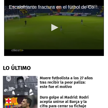
Escalofriante fractura en el fútbol de Costa Rica
0
seconds
of
LO ÚLTIMO
56
seconds
Muere futbolista a los 27 años
tras recibir la peor paliza:
este fue el motivo
Duro golpe al Madrid: Rodri
acepta unirse al Barça y la
cifra para cerrar su fichaje