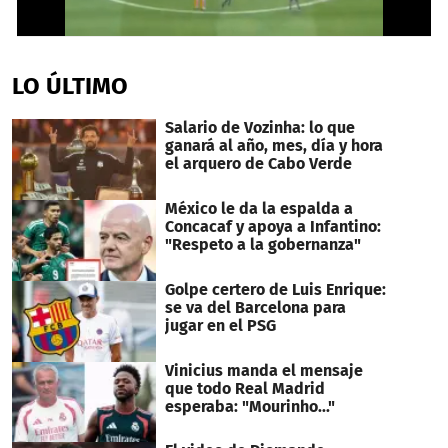
0
seconds
of
LO ÚLTIMO
32
seconds
Salario de Vozinha: lo que
ganará al año, mes, día y hora
el arquero de Cabo Verde
México le da la espalda a
Concacaf y apoya a Infantino:
"Respeto a la gobernanza"
Golpe certero de Luis Enrique:
se va del Barcelona para
jugar en el PSG
Vinicius manda el mensaje
que todo Real Madrid
esperaba: "Mourinho..."