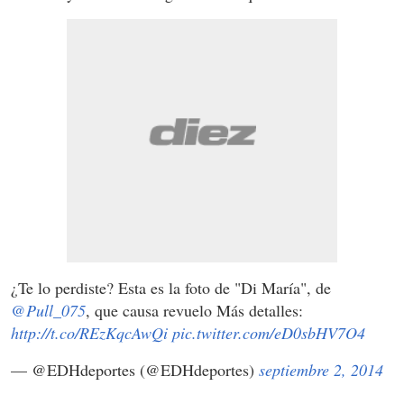
¿Te lo perdiste? Esta es la foto de "Di María", de
@Pull_075
, que causa revuelo Más detalles:
http://t.co/REzKqcAwQi
pic.twitter.com/eD0sbHV7O4
— @EDHdeportes (@EDHdeportes)
septiembre 2, 2014