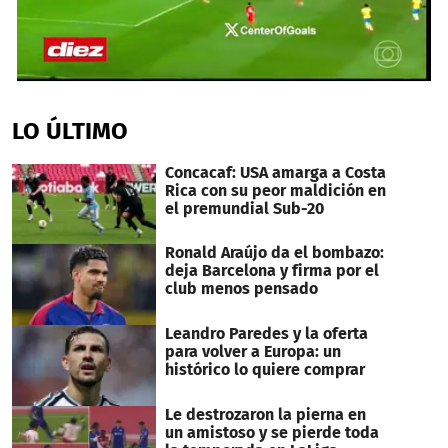
0
seconds
of
LO ÚLTIMO
2
minutes,
53
Concacaf: USA amarga a Costa
seconds
Rica con su peor maldición en
el premundial Sub-20
Ronald Araújo da el bombazo:
deja Barcelona y firma por el
club menos pensado
Leandro Paredes y la oferta
para volver a Europa: un
histórico lo quiere comprar
Le destrozaron la pierna en
un amistoso y se pierde toda