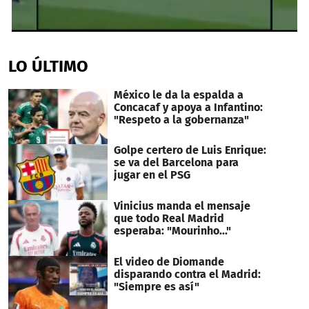
0
seconds
of
LO ÚLTIMO
1
minute,
23
México le da la espalda a
seconds
Concacaf y apoya a Infantino:
"Respeto a la gobernanza"
Golpe certero de Luis Enrique:
se va del Barcelona para
jugar en el PSG
Vinicius manda el mensaje
que todo Real Madrid
esperaba: "Mourinho..."
El video de Diomande
disparando contra el Madrid:
"Siempre es así"