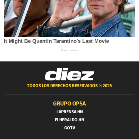
TODOS LOS DERECHOS RESERVADOS ®
2025
GRUPO OPSA
LAPRENSA.HN
ELHERALDO.HN
GOTV