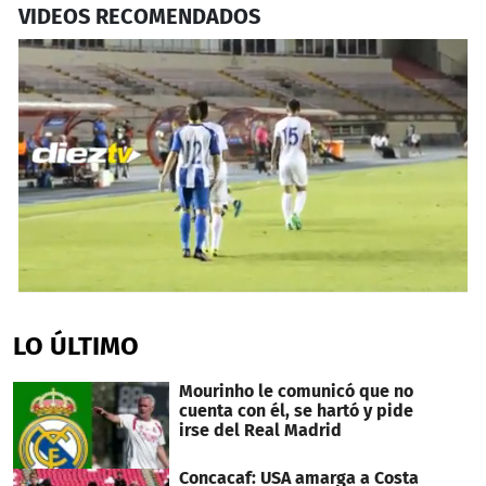
VIDEOS RECOMENDADOS
0
seconds
of
LO ÚLTIMO
1
minute,
1
Mourinho le comunicó que no
second
cuenta con él, se hartó y pide
irse del Real Madrid
Concacaf: USA amarga a Costa