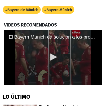
Bayern de Múnich
Bayern Múnich
VIDEOS RECOMENDADOS
El Bayern Munich da solución a los problemas del PSG
0
seconds
of
LO ÚLTIMO
34
seconds