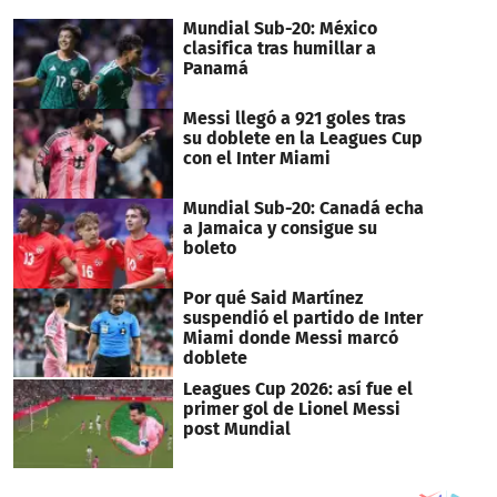
minutes,
19
Mundial Sub-20: México
seconds
clasifica tras humillar a
Panamá
Messi llegó a 921 goles tras
su doblete en la Leagues Cup
con el Inter Miami
Mundial Sub-20: Canadá echa
a Jamaica y consigue su
boleto
Por qué Said Martínez
suspendió el partido de Inter
Miami donde Messi marcó
doblete
Leagues Cup 2026: así fue el
primer gol de Lionel Messi
post Mundial