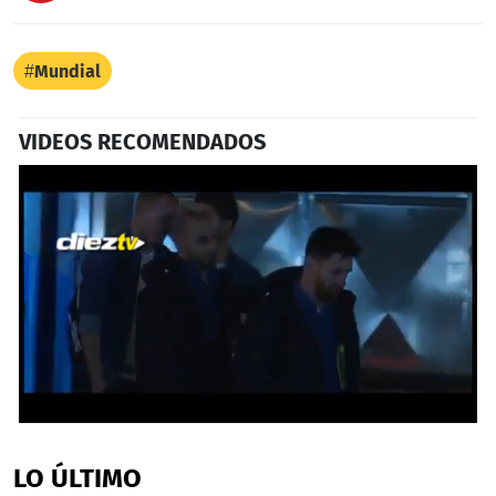
Mundial
VIDEOS RECOMENDADOS
0
seconds
of
LO ÚLTIMO
2