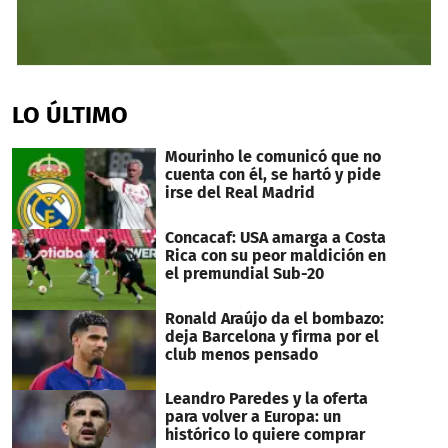
0
seconds
of
LO ÚLTIMO
12
minutes,
53
Mourinho le comunicó que no
seconds
cuenta con él, se hartó y pide
irse del Real Madrid
Concacaf: USA amarga a Costa
Rica con su peor maldición en
el premundial Sub-20
Ronald Araújo da el bombazo:
deja Barcelona y firma por el
club menos pensado
Leandro Paredes y la oferta
para volver a Europa: un
histórico lo quiere comprar