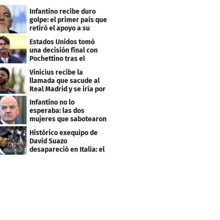
Infantino recibe duro
golpe: el primer país que
retiró el apoyo a su
reelección
Estados Unidos tomó
una decisión final con
Pochettino tras el
Mundial
Vinicius recibe la
llamada que sacude al
Real Madrid y se iría por
este salario
Infantino no lo
esperaba: las dos
mujeres que sabotearon
sus planes con el
Histórico exequipo de
Mundial
David Suazo
desapareció en Italia: el
fin de una era