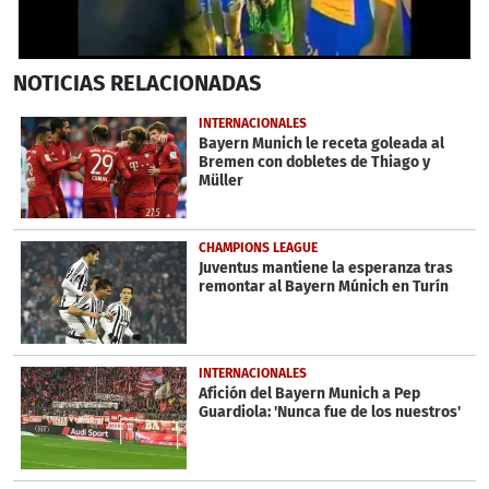
0
NOTICIAS
RELACIONADAS
seconds
of
1
INTERNACIONALES
minute,
Bayern Munich le receta goleada al
20
Bremen con dobletes de Thiago y
seconds
Müller
CHAMPIONS LEAGUE
Juventus mantiene la esperanza tras
remontar al Bayern Múnich en Turín
INTERNACIONALES
Afición del Bayern Munich a Pep
Guardiola: 'Nunca fue de los nuestros'