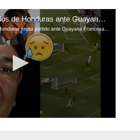
Los sorprendentes fallos de Honduras ante Guayana Francesa
Repasamos los fallos que tuvo Honduras en su partido ante Guayana Francesa en la Copa Oro.