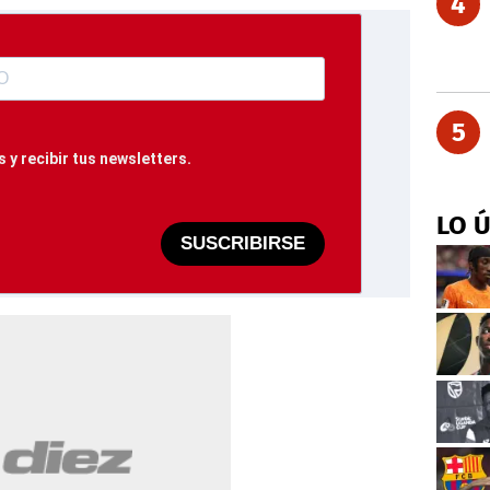
4
5
 y recibir tus newsletters.
LO 
SUSCRIBIRSE