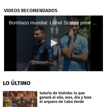
VIDEOS RECOMENDADOS
Bombazo mundial: Lionel Scaloni pone en duda su continuidad al frente de la selección argentina
0
seconds
of
LO ÚLTIMO
5
minutes,
10
Salario de Vozinha: lo que
seconds
ganará al año, mes, día y hora
el arquero de Cabo Verde