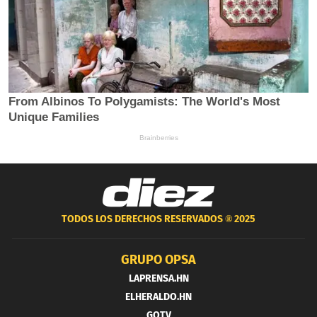
TODOS LOS DERECHOS RESERVADOS ®
2025
GRUPO OPSA
LAPRENSA.HN
ELHERALDO.HN
GOTV