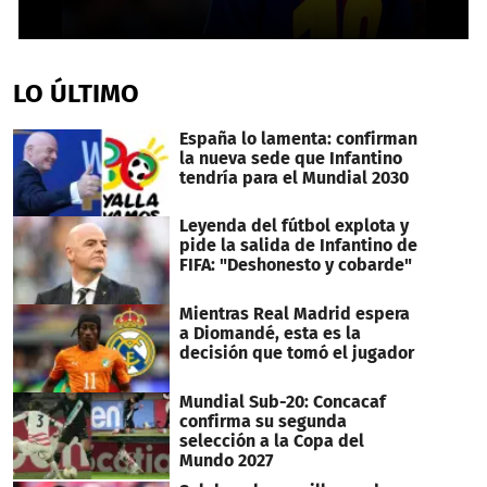
0
seconds
of
LO ÚLTIMO
22
seconds
España lo lamenta: confirman
la nueva sede que Infantino
tendría para el Mundial 2030
Leyenda del fútbol explota y
pide la salida de Infantino de
FIFA: "Deshonesto y cobarde"
Mientras Real Madrid espera
a Diomandé, esta es la
decisión que tomó el jugador
Mundial Sub-20: Concacaf
confirma su segunda
selección a la Copa del
Mundo 2027