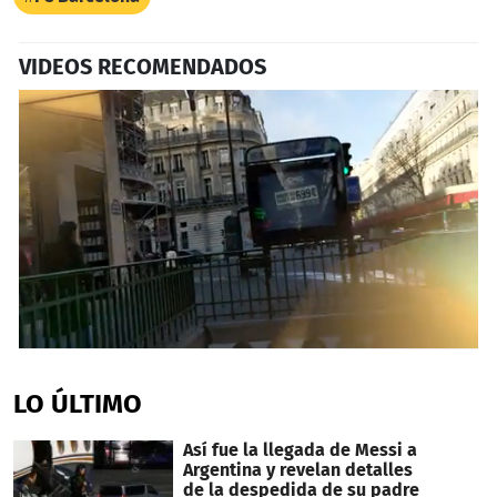
VIDEOS RECOMENDADOS
0
seconds
of
LO ÚLTIMO
3
minutes,
11
Así fue la llegada de Messi a
seconds
Argentina y revelan detalles
de la despedida de su padre