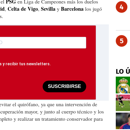
PSG
 el
en Liga de Campeones más los duelos
4
id
Celta de Vigo
Sevilla
Barcelona
,
,
y
los jugó
s.
5
 y recibir tus newsletters.
LO 
SUSCRIBIRSE
evitar el quirófano, ya que una intervención de
uperación mayor, y junto al cuerpo técnico y los
pleto y realizar un tratamiento conservador para