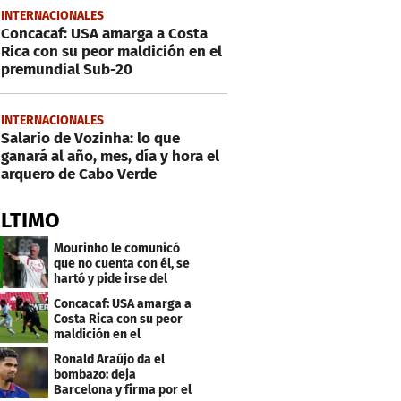
INTERNACIONALES
Concacaf: USA amarga a Costa
Rica con su peor maldición en el
premundial Sub-20
INTERNACIONALES
Salario de Vozinha: lo que
ganará al año, mes, día y hora el
arquero de Cabo Verde
ÚLTIMO
Mourinho le comunicó
que no cuenta con él, se
hartó y pide irse del
Real Madrid
Concacaf: USA amarga a
Costa Rica con su peor
maldición en el
premundial Sub-20
Ronald Araújo da el
bombazo: deja
Barcelona y firma por el