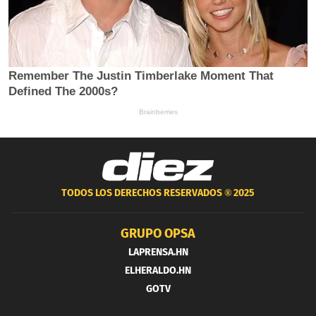
TODOS LOS DERECHOS RESERVADOS ®
2025
GRUPO OPSA
LAPRENSA.HN
ELHERALDO.HN
GOTV