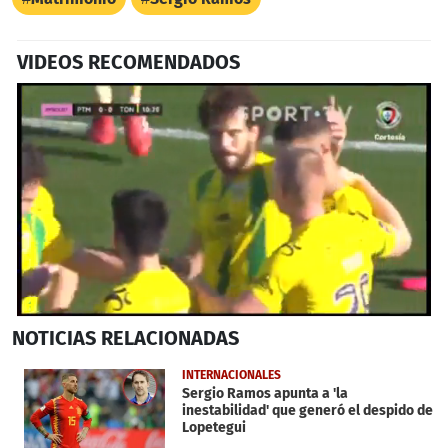
VIDEOS RECOMENDADOS
0
NOTICIAS
RELACIONADAS
seconds
of
44
INTERNACIONALES
seconds
Sergio Ramos apunta a 'la
inestabilidad' que generó el despido de
Lopetegui