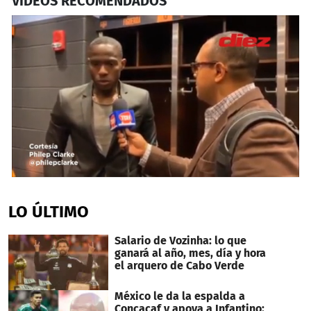
VIDEOS RECOMENDADOS
0
seconds
of
LO ÚLTIMO
1
minute,
15
Salario de Vozinha: lo que
seconds
ganará al año, mes, día y hora
el arquero de Cabo Verde
México le da la espalda a
Concacaf y apoya a Infantino: