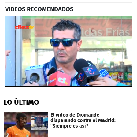
VIDEOS RECOMENDADOS
0
seconds
of
LO ÚLTIMO
1
minute,
48
El video de Diomande
seconds
disparando contra el Madrid:
"Siempre es así"