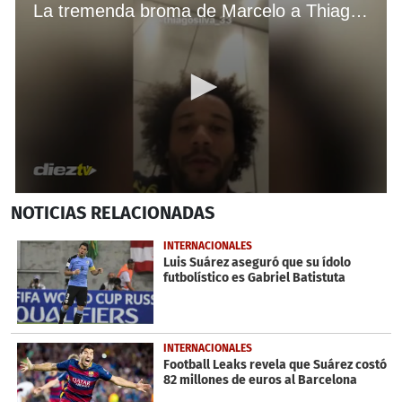
La tremenda broma de Marcelo a Thiago Silva en la concentración de Brasil
0
NOTICIAS
RELACIONADAS
seconds
of
17
INTERNACIONALES
seconds
Luis Suárez aseguró que su ídolo
futbolístico es Gabriel Batistuta
INTERNACIONALES
Football Leaks revela que Suárez costó
82 millones de euros al Barcelona