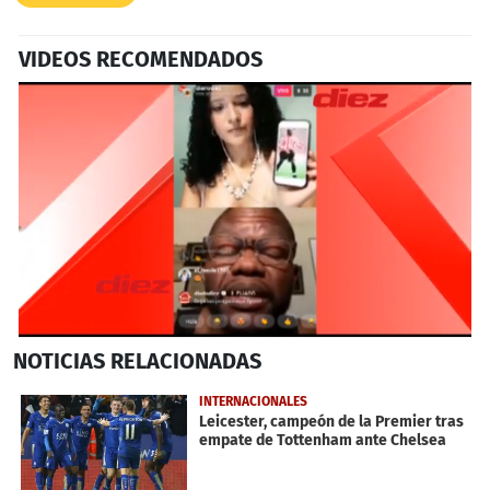
VIDEOS RECOMENDADOS
0
NOTICIAS
RELACIONADAS
seconds
of
4
INTERNACIONALES
minutes,
Leicester, campeón de la Premier tras
16
empate de Tottenham ante Chelsea
seconds