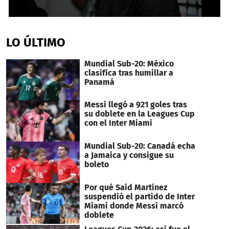
0
seconds
of
LO ÚLTIMO
9
minutes,
9
Mundial Sub-20: México
seconds
clasifica tras humillar a
Panamá
Messi llegó a 921 goles tras
su doblete en la Leagues Cup
con el Inter Miami
Mundial Sub-20: Canadá echa
a Jamaica y consigue su
boleto
Por qué Said Martínez
suspendió el partido de Inter
Miami donde Messi marcó
doblete