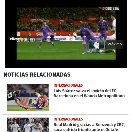
Próximo
0
NOTICIAS
RELACIONADAS
seconds
of
18
INTERNACIONALES
seconds
Luis Suárez salva el invicto del FC
Barcelona en el Wanda Metropolitano
INTERNACIONALES
Real Madrid gracias a Benzemá y CR7,
saca sufrido triunfo ante el Getafe