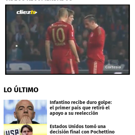
0
seconds
of
LO ÚLTIMO
34
seconds
Infantino recibe duro golpe:
el primer país que retiró el
apoyo a su reelección
Estados Unidos tomó una
decisión final con Pochettino