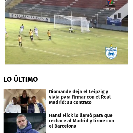
1
second
of
LO ÚLTIMO
2
minutes,
17
Diomande deja el Leipzig y
seconds
viaja para firmar con el Real
Madrid: su contrato
Hansi Flick lo llamó para que
rechace al Madrid y firme con
el Barcelona