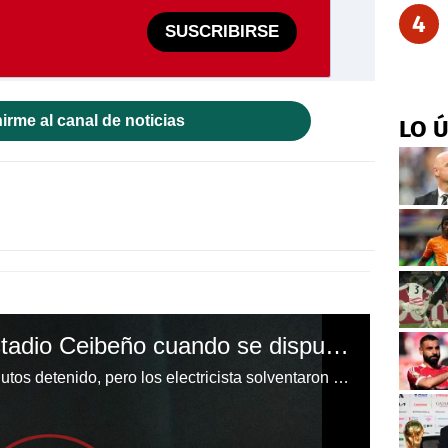
4
SUSCRIBIRSE
irme al canal de noticias
LO 
¡Otro apagón en el estadio Ceibeño cuando se disputaba el juego Vida-Olimpia!
El estadio estuvo más de 15 minutos detenido, pero los electricista solventaron el problema. No es la primera vez que sucede