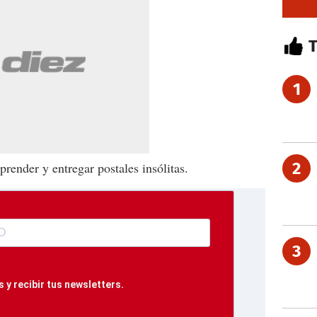
1
2
render y entregar postales insólitas.
3
 y recibir tus newsletters.