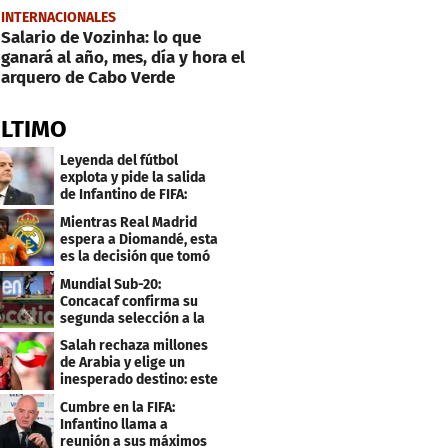
INTERNACIONALES
Salario de Vozinha: lo que
ganará al año, mes, día y hora el
arquero de Cabo Verde
ÚLTIMO
Leyenda del fútbol
explota y pide la salida
de Infantino de FIFA:
"Deshonesto y cobarde"
Mientras Real Madrid
espera a Diomandé, esta
es la decisión que tomó
el jugador
Mundial Sub-20:
Concacaf confirma su
segunda selección a la
Copa del Mundo 2027
Salah rechaza millones
de Arabia y elige un
inesperado destino: este
será su club
Cumbre en la FIFA:
Infantino llama a
reunión a sus máximos