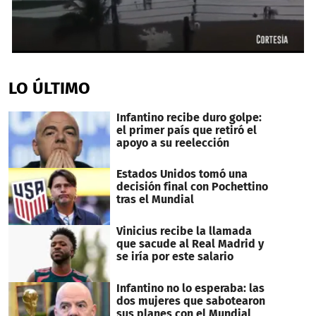
0
seconds
of
LO ÚLTIMO
38
seconds
Infantino recibe duro golpe:
el primer país que retiró el
apoyo a su reelección
Estados Unidos tomó una
decisión final con Pochettino
tras el Mundial
Vinicius recibe la llamada
que sacude al Real Madrid y
se iría por este salario
Infantino no lo esperaba: las
dos mujeres que sabotearon
sus planes con el Mundial