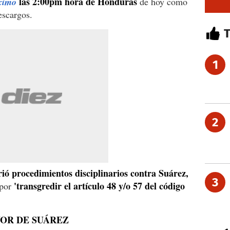
las 2:00pm hora de Honduras
ximo
de hoy como
escargos.
1
2
rió procedimientos disciplinarios contra Suárez,
3
'transgredir el artículo 48 y/o 57 del código
 por
VOR DE SUÁREZ