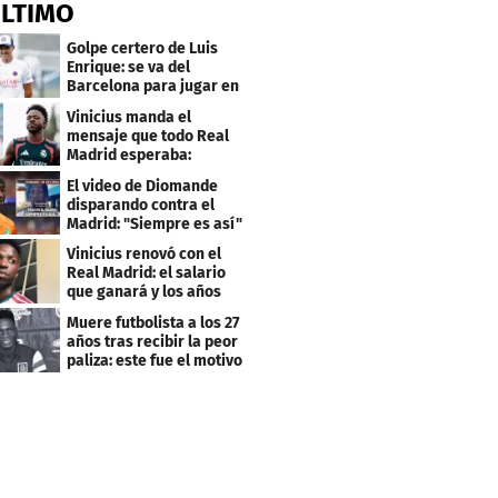
ÚLTIMO
Golpe certero de Luis
Enrique: se va del
Barcelona para jugar en
el PSG
Vinicius manda el
mensaje que todo Real
Madrid esperaba:
"Mourinho..."
El video de Diomande
disparando contra el
Madrid: "Siempre es así"
Vinicius renovó con el
Real Madrid: el salario
que ganará y los años
que firmó
Muere futbolista a los 27
años tras recibir la peor
paliza: este fue el motivo