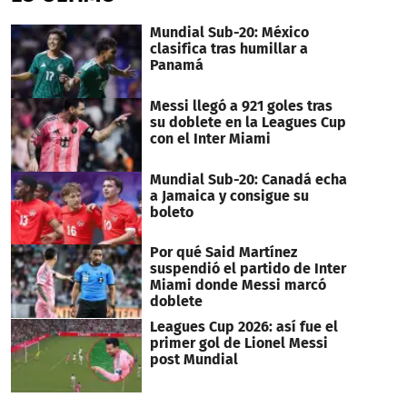
minutes,
42
Mundial Sub-20: México
seconds
clasifica tras humillar a
Panamá
Messi llegó a 921 goles tras
su doblete en la Leagues Cup
con el Inter Miami
Mundial Sub-20: Canadá echa
a Jamaica y consigue su
boleto
Por qué Said Martínez
suspendió el partido de Inter
Miami donde Messi marcó
doblete
Leagues Cup 2026: así fue el
primer gol de Lionel Messi
post Mundial