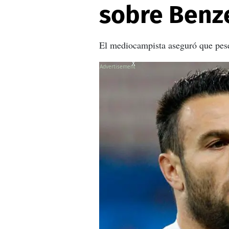
sobre Benze
El mediocampista aseguró que pese 
X
X