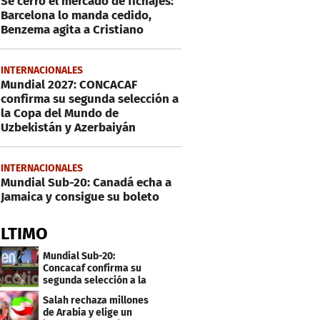
Se cerró el mercado de fichajes:
Barcelona lo manda cedido,
Benzema agita a Cristiano
INTERNACIONALES
Mundial 2027: CONCACAF
confirma su segunda selección a
la Copa del Mundo de
Uzbekistán y Azerbaiyán
INTERNACIONALES
Mundial Sub-20: Canadá echa a
Jamaica y consigue su boleto
ÚLTIMO
Mundial Sub-20:
Concacaf confirma su
segunda selección a la
Copa del Mundo 2027
Salah rechaza millones
de Arabia y elige un