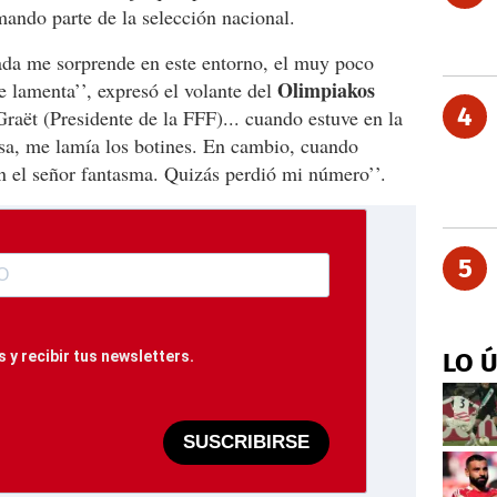
ando parte de la selección nacional.
da me sorprende en este entorno, el muy poco
Olimpiakos
e lamenta’’, expresó el volante del
4
Graët (Presidente de la FFF)... cuando estuve en la
esa, me lamía los botines. En cambio, cuando
en el señor fantasma. Quizás perdió mi número’’.
5
 y recibir tus newsletters.
LO 
SUSCRIBIRSE