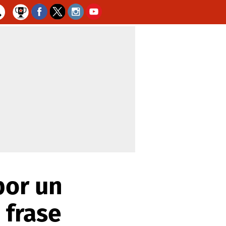
por un
 frase