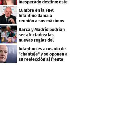
inesperado destino: este
será su club
Cumbre en la FIFA:
Infantino llama a
reunión a sus máximos
dirigentes
Barca y Madrid podrían
ser afectados: las
nuevas reglas del
arbitraje en LaLiga
Infantino es acusado de
"chantaje" y se oponen a
su reelección al frente
de la FIFA