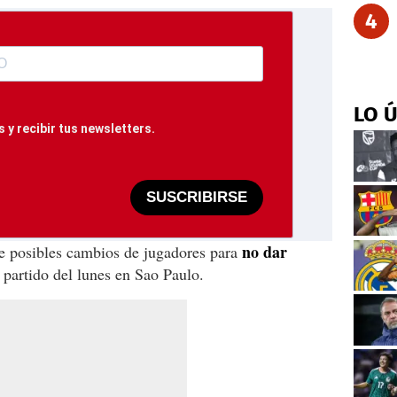
4
LO 
 y recibir tus newsletters.
SUSCRIBIRSE
no dar
re posibles cambios de jugadores para
 partido del lunes en Sao Paulo.