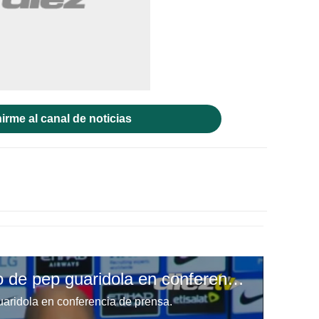
irme al canal de noticias
El descomunal enfado de pep guaridola en conferencia de prensa.
aridola en conferencia de prensa.