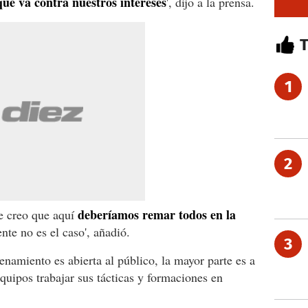
ue va contra nuestros intereses
', dijo a la prensa.
1
2
deberíamos remar todos en la
e creo que aquí
nte no es el caso', añadió.
3
namiento es abierta al público, la mayor parte es a
equipos trabajar sus tácticas y formaciones en