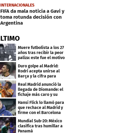
INTERNACIONALES
FIFA da mala noticia a Gavi y
toma rotunda decisión con
Argentina
ÚLTIMO
Muere futbolista a los 27
años tras recibir la peor
paliza: este fue el motivo
Duro golpe al Madrid:
Rodri acepta unirse al
Barça y la cifra para
cerrar su fichaje
Real Madrid anunció la
llegada de Diomande: el
fichaje más caro y su
contrato
Hansi Flick lo llamó para
que rechace al Madrid y
firme con el Barcelona
Mundial Sub-20: México
clasifica tras humillar a
Panamá