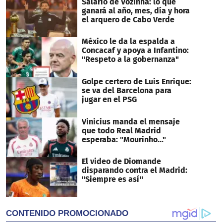
Salario de Vozinha: lo que
seconds
ganará al año, mes, día y hora
el arquero de Cabo Verde
México le da la espalda a
Concacaf y apoya a Infantino:
"Respeto a la gobernanza"
Golpe certero de Luis Enrique:
se va del Barcelona para
jugar en el PSG
Vinicius manda el mensaje
que todo Real Madrid
esperaba: "Mourinho..."
El video de Diomande
disparando contra el Madrid:
"Siempre es así"