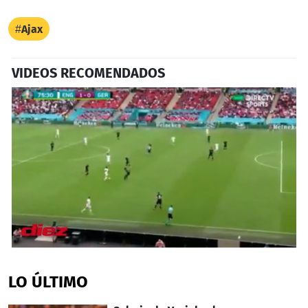
Ajax
VIDEOS RECOMENDADOS
0
seconds
of
LO ÚLTIMO
1
minute,
8