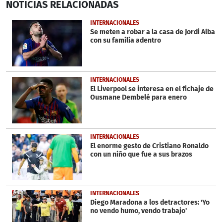
NOTICIAS
RELACIONADAS
seconds
of
1
INTERNACIONALES
minute,
Se meten a robar a la casa de Jordi Alba
23
con su familia adentro
seconds
INTERNACIONALES
El Liverpool se interesa en el fichaje de
Ousmane Dembelé para enero
INTERNACIONALES
El enorme gesto de Cristiano Ronaldo
con un niño que fue a sus brazos
INTERNACIONALES
Diego Maradona a los detractores: 'Yo
no vendo humo, vendo trabajo'