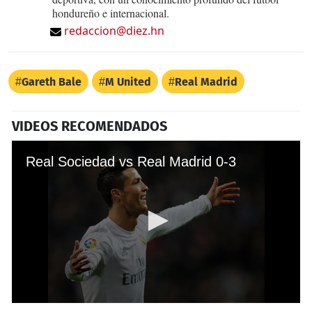
hondureño e internacional.
redaccion@diez.hn
Gareth Bale
M United
Real Madrid
VIDEOS RECOMENDADOS
Real Sociedad vs Real Madrid 0-3
0