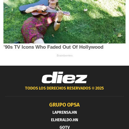
TODOS LOS DERECHOS RESERVADOS ®
2025
GRUPO OPSA
LAPRENSA.HN
ELHERALDO.HN
GOTV